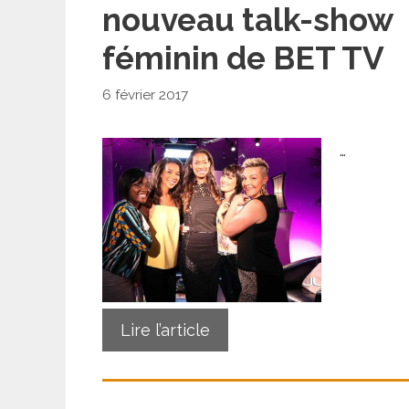
nouveau talk-show
féminin de BET TV
6 février 2017
…
Lire l’article