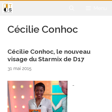
Aller
Menu
au
contenu
Cécilie Conhoc
Cécilie Conhoc, le nouveau
visage du Starmix de D17
31 mai 2015
…