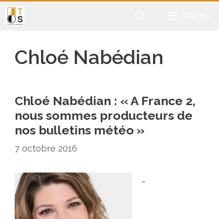
Aller
Menu
au
contenu
Chloé Nabédian
Chloé Nabédian : « A France 2,
nous sommes producteurs de
nos bulletins météo »
7 octobre 2016
…