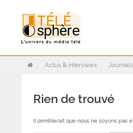
Aller
au
contenu
Actus & interviews
Journali
Rien de trouvé
Il semblerait que nous ne soyons pas 