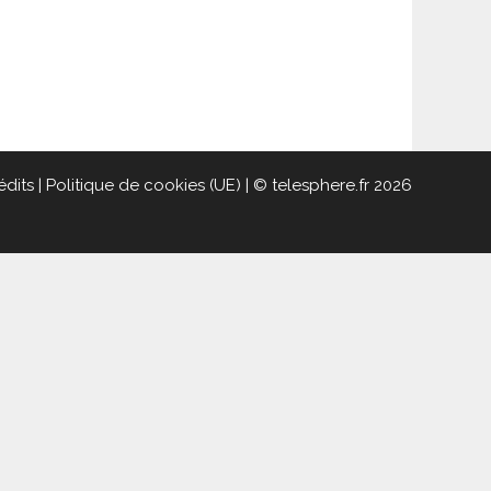
édits
|
Politique de cookies (UE)
| © telesphere.fr 2026