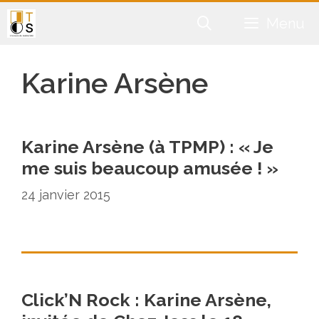
Aller
Menu
au
contenu
Karine Arsène
Karine Arsène (à TPMP) : « Je
me suis beaucoup amusée ! »
24 janvier 2015
Click’N Rock : Karine Arsène,