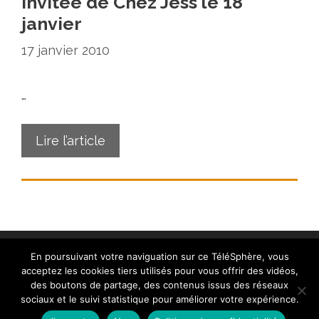
invitée de Chez Jess le 18
janvier
17 janvier 2010
…
Lire l’article
En poursuivant votre naviguation sur ce TéléSphère, vous
acceptez les cookies tiers utilisés pour vous offrir des vidéos,
des boutons de partage, des contenus issus des réseaux
sociaux et le suivi statistique pour améliorer votre expérience.
Contact
|
Mentions légales
|
Crédits
|
Politique de