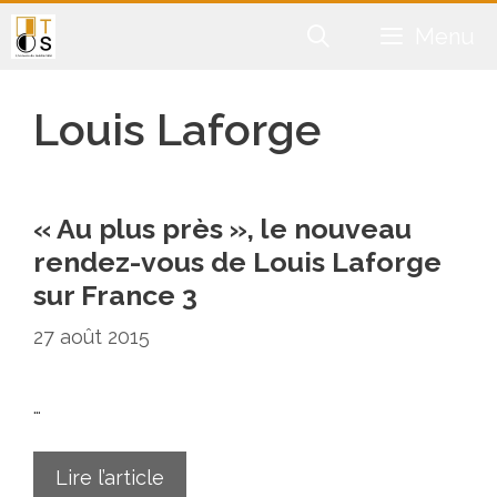
Aller
Menu
au
contenu
Louis Laforge
« Au plus près », le nouveau
rendez-vous de Louis Laforge
sur France 3
27 août 2015
…
Lire l’article