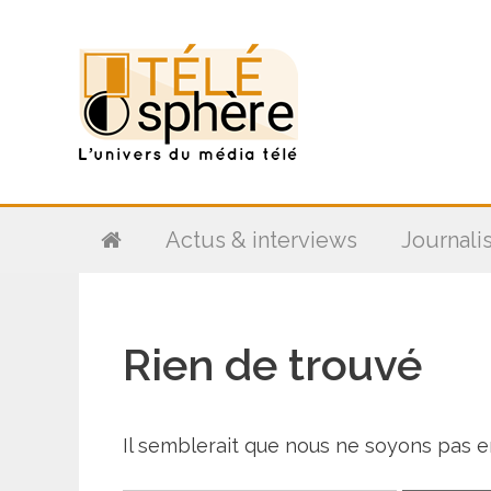
Aller
au
contenu
Actus & interviews
Journali
Rien de trouvé
Il semblerait que nous ne soyons pas 