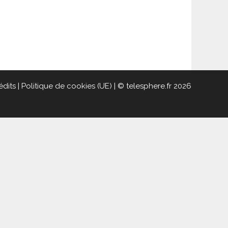
édits
|
Politique de cookies (UE)
| © telesphere.fr 2026