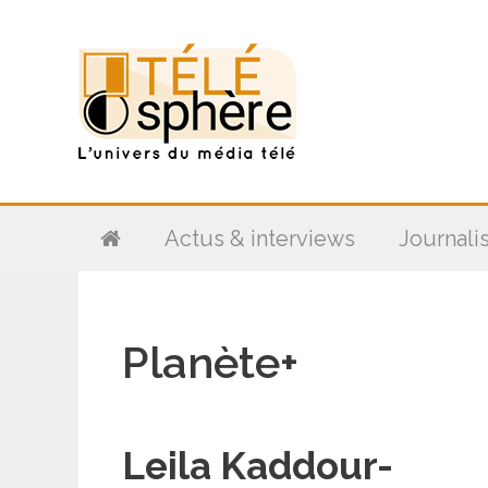
Aller
au
contenu
Actus & interviews
Journali
Planète+
Leila Kaddour-