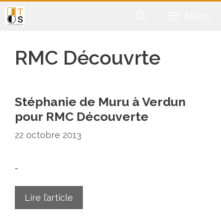
Aller
Menu
au
contenu
RMC Découvrte
Stéphanie de Muru à Verdun
pour RMC Découverte
22 octobre 2013
…
Lire l’article