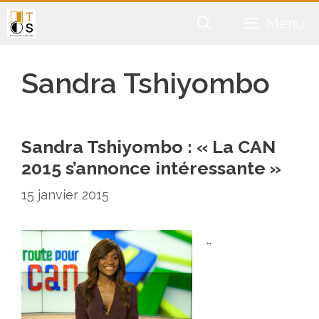
Aller
Menu
au
contenu
Sandra Tshiyombo
Sandra Tshiyombo : « La CAN
2015 s’annonce intéressante »
15 janvier 2015
…