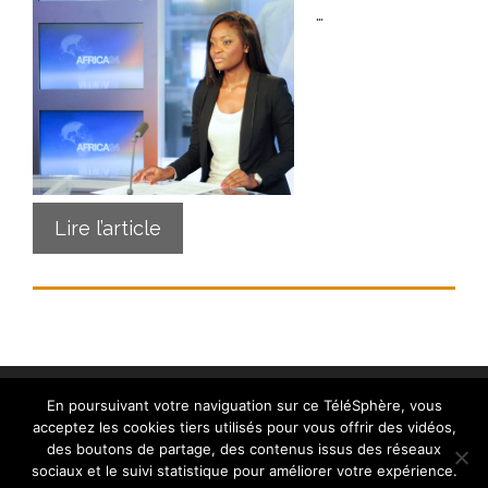
…
Lire l’article
En poursuivant votre naviguation sur ce TéléSphère, vous
acceptez les cookies tiers utilisés pour vous offrir des vidéos,
des boutons de partage, des contenus issus des réseaux
sociaux et le suivi statistique pour améliorer votre expérience.
Contact
|
Mentions légales
|
Crédits
|
Politique de