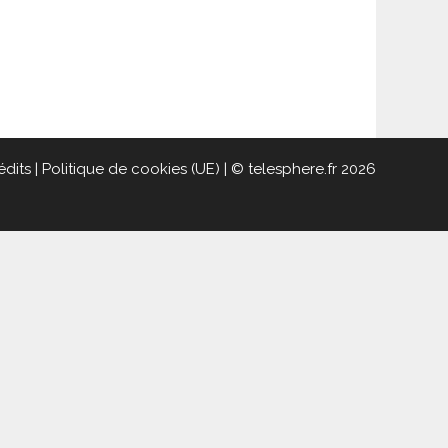
édits
|
Politique de cookies (UE)
| © telesphere.fr 2026