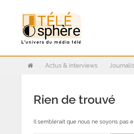
Aller
au
contenu
Actus & interviews
Journali
Rien de trouvé
Il semblerait que nous ne soyons pas 