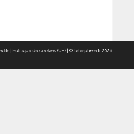
édits
|
Politique de cookies (UE)
| © telesphere.fr 2026