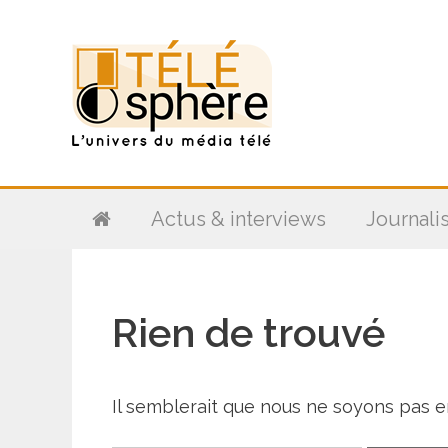
Aller
au
contenu
Actus & interviews
Journali
Rien de trouvé
Il semblerait que nous ne soyons pas 