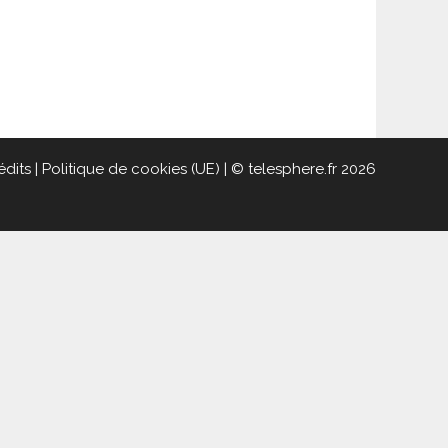
édits
|
Politique de cookies (UE)
| © telesphere.fr 2026