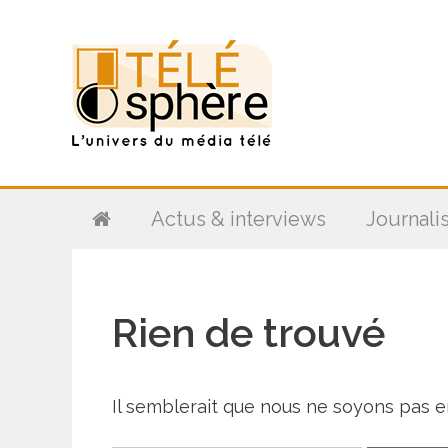
Aller
au
contenu
Actus & interviews
Journali
Rien de trouvé
Il semblerait que nous ne soyons pas 