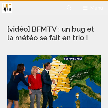
Aller
Menu
au
contenu
[vidéo] BFMTV : un bug et
la météo se fait en trio !