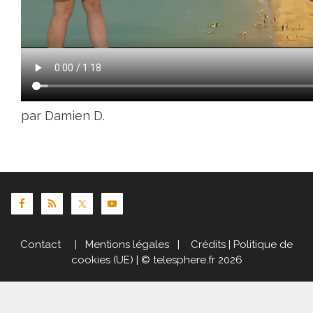
par Damien D.
Contact
|
Mentions légales
|
Crédits
|
Politique de
cookies (UE)
| © telesphere.fr 2026