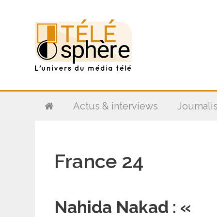
Aller
au
contenu
Actus & interviews
Journali
France 24
Nahida Nakad : «