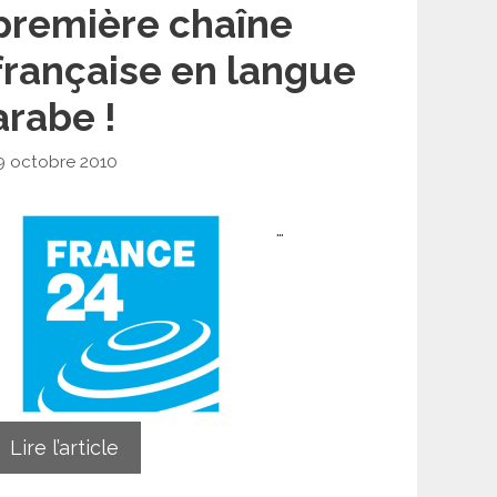
première chaîne
française en langue
arabe !
9 octobre 2010
…
Lire l’article