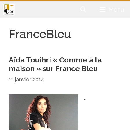
Aller
Menu
au
contenu
FranceBleu
Aïda Touihri « Comme à la
maison » sur France Bleu
11 janvier 2014
…