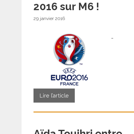
2016 sur M6 !
29 janvier 2016
…
Lire l’article
Aïda Touihri entre