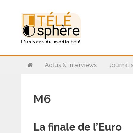
Aller
au
contenu
Actus & interviews
Journali
M6
La finale de l’Euro