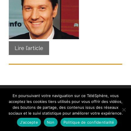
Lire l’article
En poursuivant votre naviguation sur ce TéléSphère, vous
acceptez les cookies tiers utilisés pour vous offrir des vidéos,
des boutons de partage, des contenus issus des réseaux
sociaux et le suivi statistique pour améliorer votre expérience.
Contact
|
Mentions légales
|
Crédits
|
Politique de
cookies (UE)
| © telesphere.fr 2026
J'accepte
Non
Politique de confidentialité