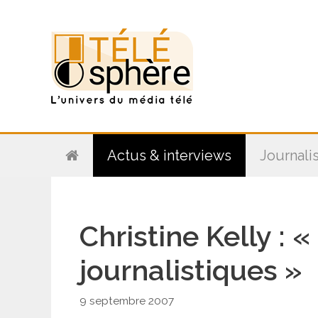
Aller
au
contenu
Actus & interviews
Journali
Christine Kelly : 
journalistiques »
9 septembre 2007