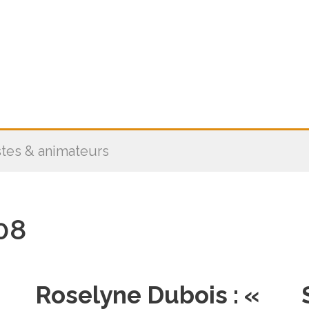
stes & animateurs
08
Roselyne Dubois : «