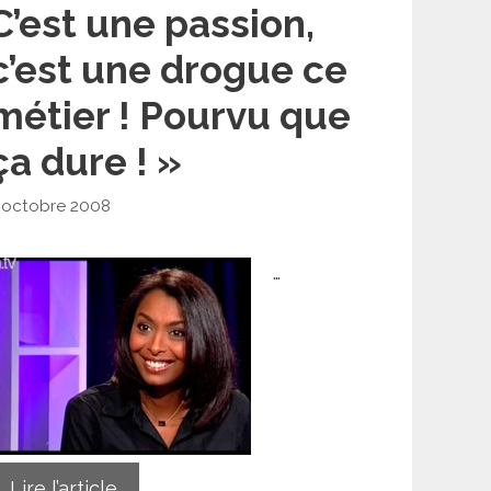
C’est une passion,
c’est une drogue ce
métier ! Pourvu que
ça dure ! »
 octobre 2008
…
Lire l’article