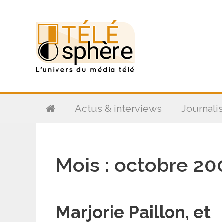
Aller
au
contenu
Actus & interviews
Journali
Mois :
octobre 20
Marjorie Paillon, et