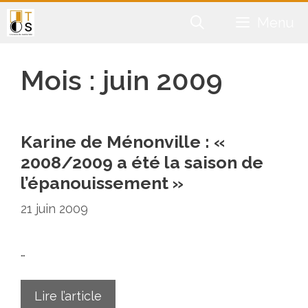
Aller
Menu
au
contenu
Mois :
juin 2009
Karine de Ménonville : «
2008/2009 a été la saison de
l’épanouissement »
21 juin 2009
…
Lire l’article