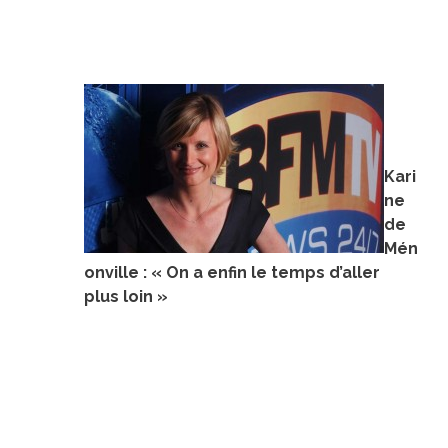
Kari
ne
de
Mén
onville : « On a enfin le temps d’aller
plus loin »