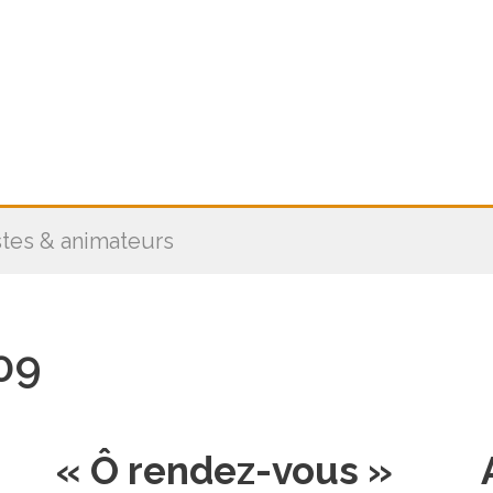
stes & animateurs
09
« Ô rendez-vous »