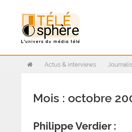
Aller
au
contenu
Actus & interviews
Journali
Mois :
octobre 20
Philippe Verdier :