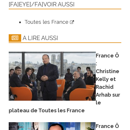
[FA]EYE[/FA]VOIR AUSSI
Toutes les France
A LIRE AUSSI
France Ô
:
Christine
Kelly et
Rachid
Arhab sur
le
plateau de Toutes les France
France Ô