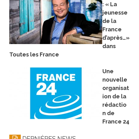
: « La
jeunesse
de la
France
d’après…»
dans
Toutes les France
Une
nouvelle
organisat
ion de la
rédactio
n de
France 24
DERNIÈRES NEWS