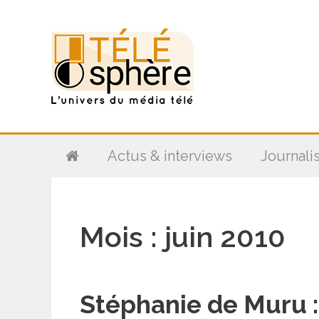
Aller
au
contenu
Actus & interviews
Journali
Mois :
juin 2010
Stéphanie de Muru :