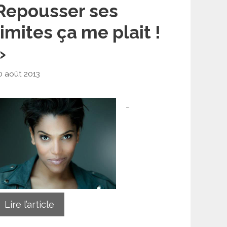
Repousser ses
limites ça me plait !
»
0 août 2013
…
Lire l’article