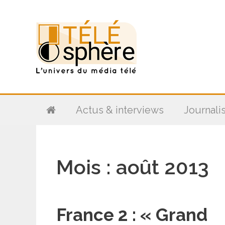
Aller
au
contenu
Actus & interviews
Journali
Mois :
août 2013
France 2 : « Grand