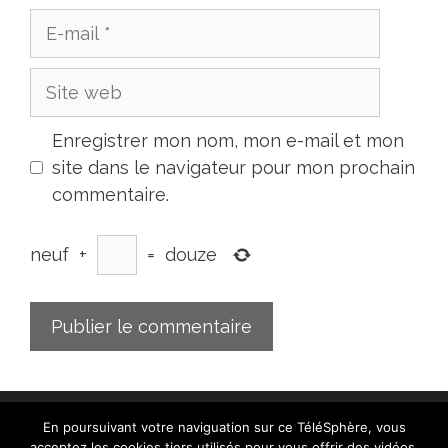
E-
mail
Site
web
Enregistrer mon nom, mon e-mail et mon
site dans le navigateur pour mon prochain
commentaire.
neuf
+
=
douze
En poursuivant votre naviguation sur ce TéléSphère, vous
acceptez les cookies tiers utilisés pour vous offrir des vidéos,