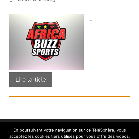
…
Lire l’article
En poursuivant votre naviguation sur ce TéléSphère, vous
acceptez les cookies tiers utilisés pour vous offrir des vidéos,