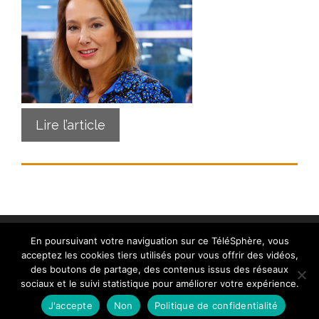
Lire l’article
En poursuivant votre naviguation sur ce TéléSphère, vous
acceptez les cookies tiers utilisés pour vous offrir des vidéos,
des boutons de partage, des contenus issus des réseaux
sociaux et le suivi statistique pour améliorer votre expérience.
Contact
|
Mentions légales
|
Crédits
|
Politique de
cookies (UE)
| © telesphere.fr 2026
J'accepte
Non
Politique de confidentialité