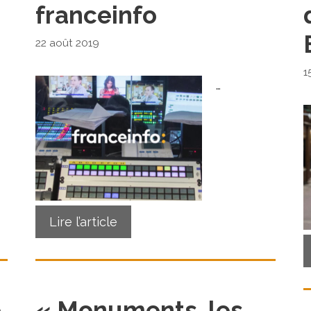
franceinfo
22 août 2019
1
…
Lire l’article
e
« Monuments, les