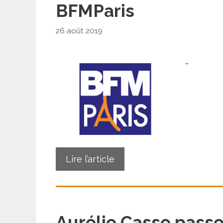
BFMParis
26 août 2019
…
Lire l’article
Aurélie Casse pass