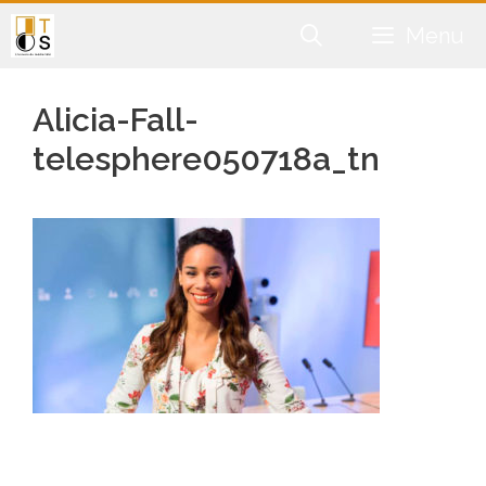
Aller
Menu
au
contenu
Alicia-Fall-
telesphere050718a_tn