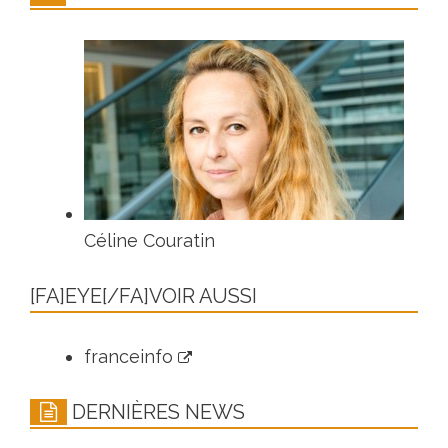
Céline Couratin
[FA]EYE[/FA]VOIR AUSSI
franceinfo
DERNIÈRES NEWS