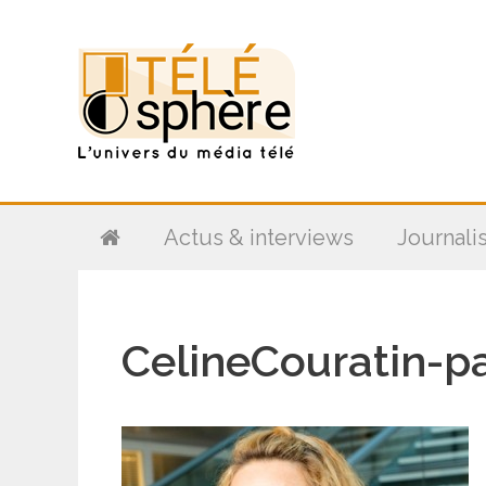
Aller
au
contenu
Actus & interviews
Journali
CelineCouratin-p