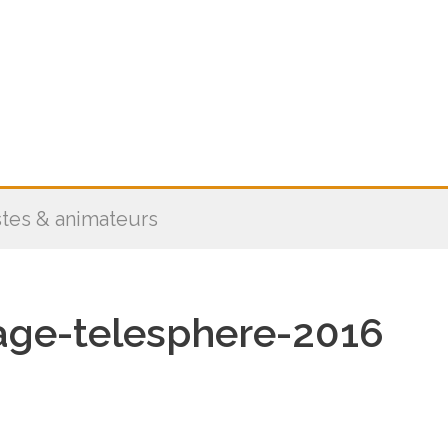
stes & animateurs
age-telesphere-2016