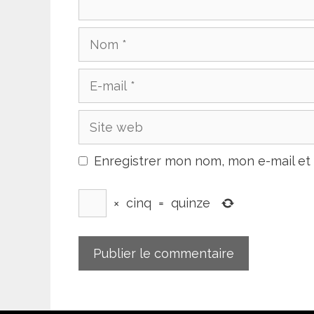
Nom
E-
mail
Site
web
Enregistrer mon nom, mon e-mail et
×
cinq
=
quinze