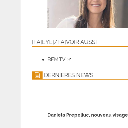
[FA]EYE[/FA]VOIR AUSSI
BFMTV
DERNIÈRES NEWS
Daniela Prepeliuc, nouveau visag