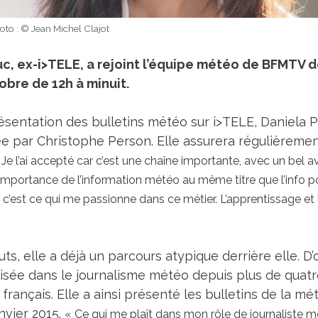
oto : © Jean Michel Clajot
c, ex-i>TELE, a rejoint l’équipe météo de BFMTV de
obre de 12h à minuit.
sentation des bulletins météo sur i>TELE, Daniela Pr
ée par Christophe Person. Elle assurera régulièrem
 l’ai accepté car c’est une chaîne importante, avec un bel ave
portance de l’information météo au même titre que l’info polit
’est ce qui me passionne dans ce métier. L’apprentissage et 
ts, elle a déjà un parcours atypique derrière elle. 
lisée dans le journalisme météo depuis plus de quatr
français. Elle a ainsi présenté les bulletins de la 
nvier 2015.
« Ce qui me plaît dans mon rôle de journaliste 