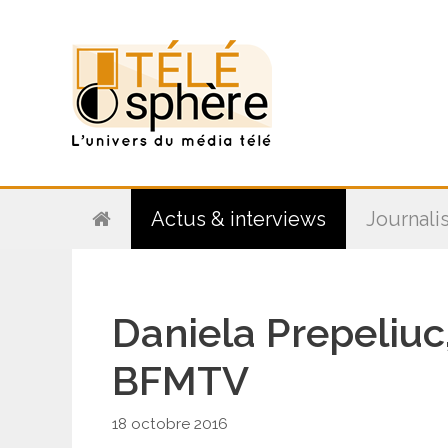
Aller
au
contenu
Actus & interviews
Journali
Daniela Prepeliuc
BFMTV
18 octobre 2016