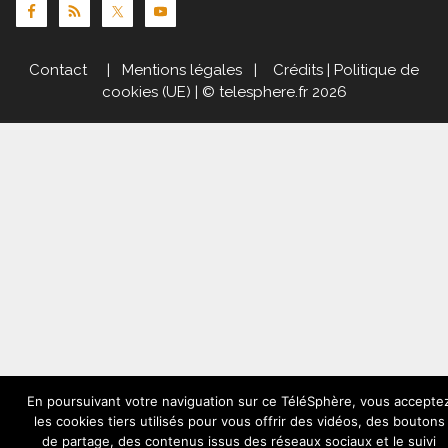
Contact
|
Mentions légales
|
Crédits
|
Politique de
cookies (UE)
| © telesphere.fr 2026
En poursuivant votre naviguation sur ce TéléSphère, vous accepte
les cookies tiers utilisés pour vous offrir des vidéos, des boutons
de partage, des contenus issus des réseaux sociaux et le suivi