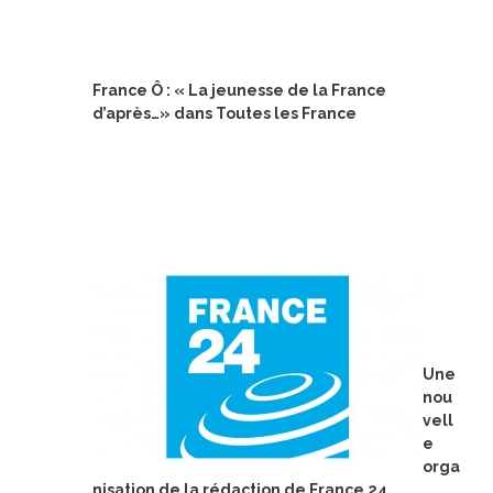
France Ô : « La jeunesse de la France
d’après…» dans Toutes les France
Une
nou
vell
e
orga
nisation de la rédaction de France 24