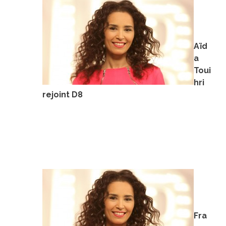
Aïd
a
Toui
hri
rejoint D8
Fra