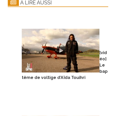
A LIRE AUSSI
[vid
éo]
Le
bap
tême de voltige d’Aïda Touihri