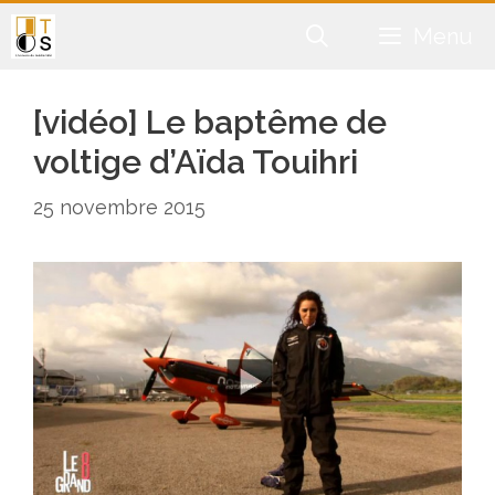
Aller
Menu
au
contenu
[vidéo] Le baptême de
voltige d’Aïda Touihri
25 novembre 2015