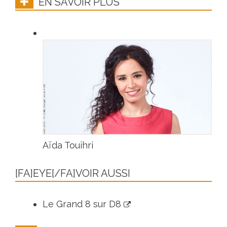
EN SAVOIR PLUS
Aïda Touihri
[FA]EYE[/FA]VOIR AUSSI
Le Grand 8 sur D8