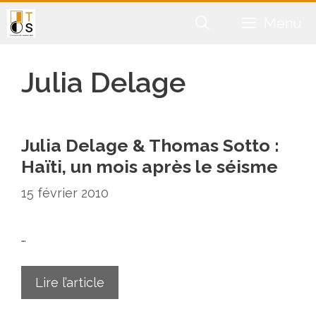
Aller
Menu
au
contenu
Julia Delage
Julia Delage & Thomas Sotto :
Haïti, un mois après le séisme
15 février 2010
…
Lire l’article