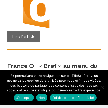
Lire l’article
France O : « Bref » au menu du
Labo de ce dimanche 25
En poursuivant votre naviguation sur ce TéléSphère, vous
novembre
acceptez les cookies tiers utilisés pour vous offrir des vidéos,
des boutons de partage, des contenus issus des réseaux
25 novembre 2012
sociaux et le suivi statistique pour améliorer votre expérience.
J'accepte
Non
Politique de confidentialité
…