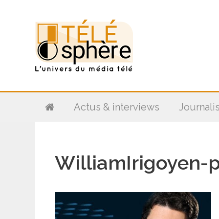
Aller
au
contenu
Actus & interviews
Journali
WilliamIrigoyen-