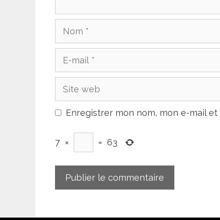
Nom
E-
mail
Site
web
Enregistrer mon nom, mon e-mail et
7
×
=
63