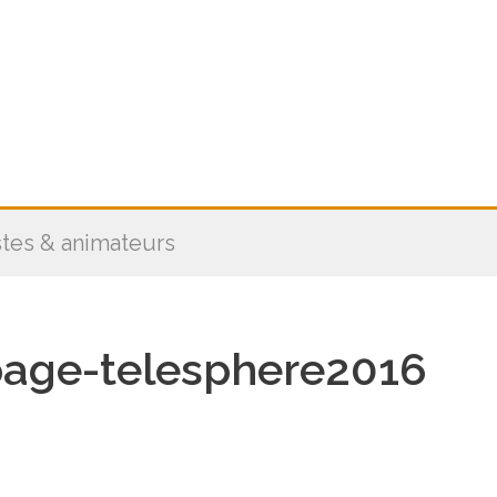
stes & animateurs
page-telesphere2016