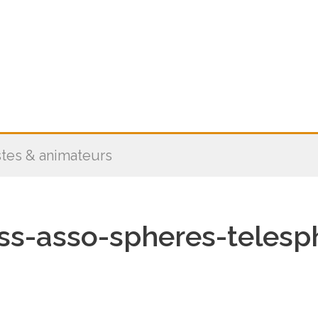
stes & animateurs
-asso-spheres-telesp