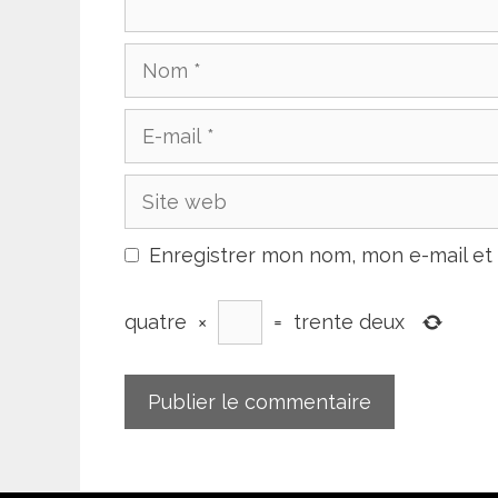
Nom
E-
mail
Site
web
Enregistrer mon nom, mon e-mail et
quatre
×
=
trente deux