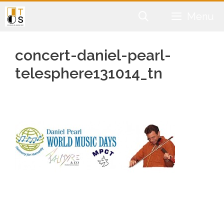
Aller
Menu
au
contenu
concert-daniel-pearl-
telesphere131014_tn