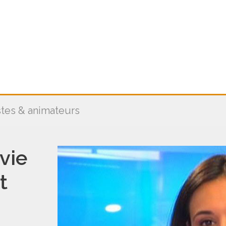
stes & animateurs
nvie
t