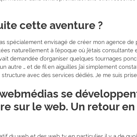
ite cette aventure ?
 pas spécialement envisagé de créer mon agence de pr
tées naturellement à l’époque où j’étais consultant
m’avait demandée d’organiser quelques tournages ponc
autre … et de fil en aiguilles j’ai simplement constat
tructure avec des services dédiés. Je me suis prise
s webmédias se développen
e sur le web. Un retour en 
if du web et des web tv en particulier il y a de quoi fa