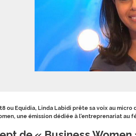
ct8 ou Equidia, Linda Labidi prête sa voix au micr
omen, une émission dédiée à l’entreprenariat au f
ncept de « Business Women 