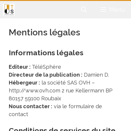
Aller
Menu
au
contenu
Mentions légales
Informations légales
Editeur :
TéléSphère
Directeur de la publication :
Damien D.
Hébergeur :
la société SAS OVH –
http://www.ovh.com
2 rue Kellermann BP
80157 59100 Roubaix
Nous contacter :
via le
formulaire de
contact
Conditions de services du site