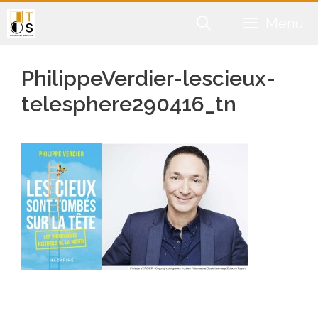
Aller
Menu
au
contenu
PhilippeVerdier-lescieux-
telesphere290416_tn