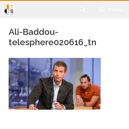
Aller
Menu
au
contenu
Ali-Baddou-
telesphere020616_tn