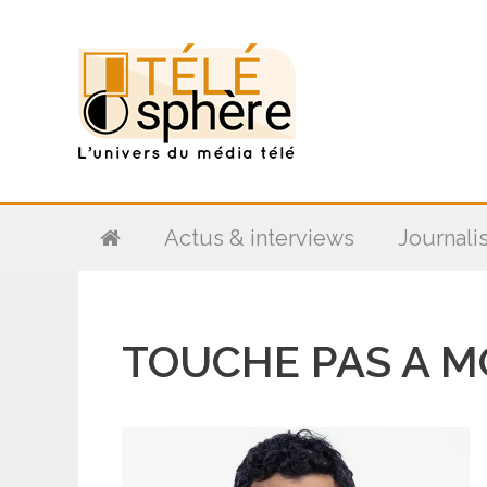
Aller
au
contenu
Actus & interviews
Journali
TOUCHE PAS A MO