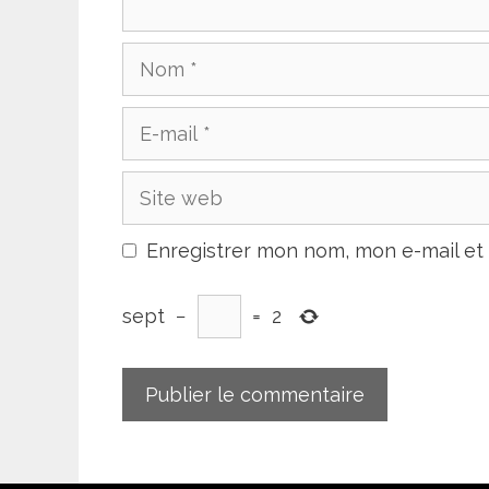
Nom
E-
mail
Site
web
Enregistrer mon nom, mon e-mail et
sept
−
=
2