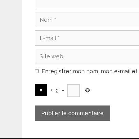
Nom
E-
mail
Site
web
Enregistrer mon nom, mon e-mail et
+
2
=