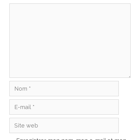
Commentaire
Nom
E-
mail
Site
web