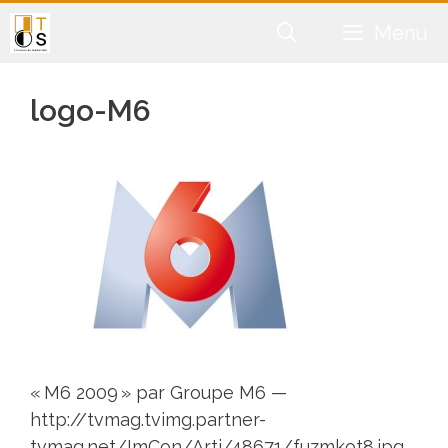
Aller
Menu
au
contenu
logo-M6
« M6 2009 » par Groupe M6 —
http://tvmag.tvimg.partner-
tvmag.net/ImCon/Arti/48671/fuzmkot8.jpg.